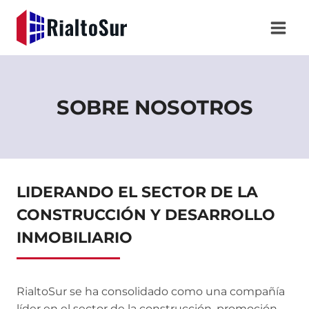
Saltar
al
contenido
SOBRE NOSOTROS
LIDERANDO EL SECTOR DE LA
CONSTRUCCIÓN Y DESARROLLO
INMOBILIARIO
RialtoSur se ha consolidado como una compañía
líder en el sector de la construcción, promoción